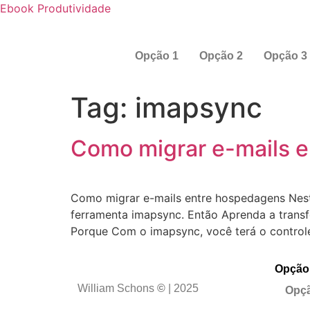
Ebook Produtividade
Opção 1
Opção 2
Opção 3
Tag:
imapsync
Como migrar e-mails 
Como migrar e-mails entre hospedagens Nest
ferramenta imapsync. Então Aprenda a trans
Porque Com o imapsync, você terá o controle
Opção
William Schons
©
| 2025
Opçã