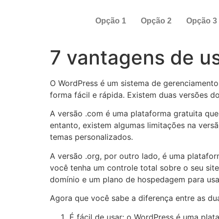
Opção 1
Opção 2
Opção 3
7 vantagens de u
O WordPress é um sistema de gerenciamento d
forma fácil e rápida. Existem duas versões d
A versão .com é uma plataforma gratuita que
entanto, existem algumas limitações na versã
temas personalizados.
A versão .org, por outro lado, é uma plataf
você tenha um controle total sobre o seu sit
domínio e um plano de hospedagem para usar
Agora que você sabe a diferença entre as d
É fácil de usar: o WordPress é uma plat