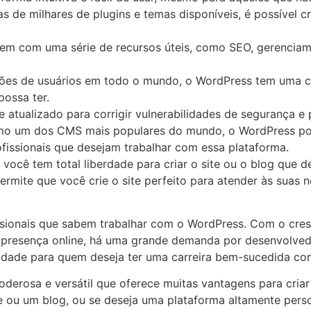
s de milhares de plugins e temas disponíveis, é possível cr
vem com uma série de recursos úteis, como SEO, gerenciam
hões de usuários em todo o mundo, o WordPress tem uma 
ossa ter.
atualizado para corrigir vulnerabilidades de segurança e p
mo um dos CMS mais populares do mundo, o WordPress pos
ofissionais que desejam trabalhar com essa plataforma.
 você tem total liberdade para criar o site ou o blog que 
permite que você crie o site perfeito para atender às suas 
ssionais que sabem trabalhar com o WordPress. Com o cres
 presença online, há uma grande demanda por desenvolvedo
idade para quem deseja ter uma carreira bem-sucedida com
rosa e versátil que oferece muitas vantagens para criar e
te ou um blog, ou se deseja uma plataforma altamente pers